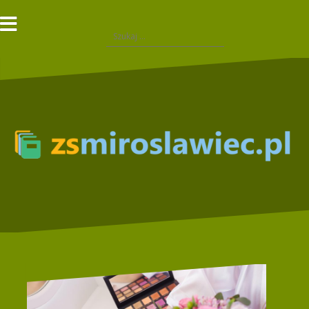
Przejdź
do
Szukaj:
treści