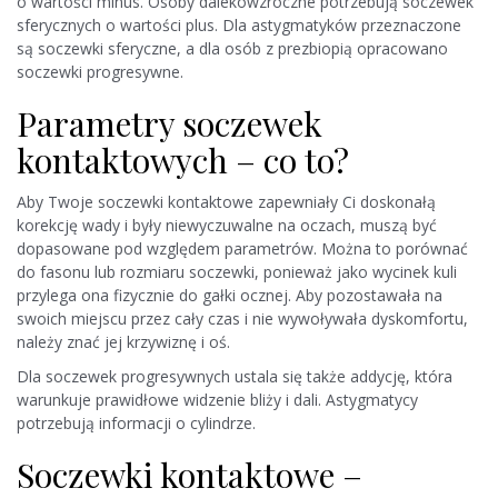
o wartości minus. Osoby dalekowzroczne potrzebują soczewek
sferycznych o wartości plus. Dla astygmatyków przeznaczone
są soczewki sferyczne, a dla osób z prezbiopią opracowano
soczewki progresywne.
Parametry soczewek
kontaktowych – co to?
Aby Twoje soczewki kontaktowe zapewniały Ci doskonałą
korekcję wady i były niewyczuwalne na oczach, muszą być
dopasowane pod względem parametrów. Można to porównać
do fasonu lub rozmiaru soczewki, ponieważ jako wycinek kuli
przylega ona fizycznie do gałki ocznej. Aby pozostawała na
swoich miejscu przez cały czas i nie wywoływała dyskomfortu,
należy znać jej krzywiznę i oś.
Dla soczewek progresywnych ustala się także addycję, która
warunkuje prawidłowe widzenie bliży i dali. Astygmatycy
potrzebują informacji o cylindrze.
Soczewki kontaktowe –