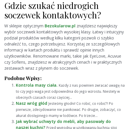
Gdzie szukać niedrogich
soczewek kontaktowych?
W sklepie optycznym
Bezokularow.pl
znajdziesz największy
wybór soczewek kontaktowych wysokiej klasy. Łatwy i intuicyjny
podział produktów według kilku kategorii pozwoli ci szybko
odnaleźć to, czego potrzebujesz. Korzystaj ze szczegółowych
informacji w kartach produktu i sprawdź opinie innych
użytkowników. Renomowane marki, takie jak EyeLove, Acuvue
czy Soflens, znajdziesz w atrakcyjnych cenach i w praktycznych
zestawach wraz z płynem do soczewek.
Podobne Wpisy:
Kontrola masy ciała.
Każdy z nas powinien zwracać uwagę na
to czy jego waga jest odpowiednia do jego wzrostu. Niestety w
obecnych czasach coraz częściej...
Nasz wróg głód
Jesteśmy głodni! Co robić, co robić?! Po
pierwsze, zdecydowanie nie panikować. Po drugie, zobaczyć, co
akurat dostępnego mamy w lodówce. Po trzecie...
Jak wybrać uchwyty do mebli, aby pasowały do
naszej kuchni?
Przed wygodną w użytkowaniu kuchnią stoi