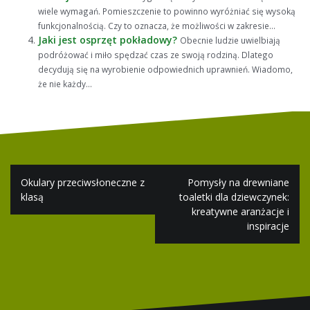
wiele wymagań. Pomieszczenie to powinno wyróżniać się wysoką
funkcjonalnością. Czy to oznacza, że możliwości w zakresie...
Jaki jest osprzęt pokładowy?
Obecnie ludzie uwielbiają
podróżować i miło spędzać czas ze swoją rodziną. Dlatego
decydują się na wyrobienie odpowiednich uprawnień. Wiadomo,
że nie każdy...
Nawigacja
Okulary przeciwsłoneczne z
Pomysły na drewniane
wpisu
klasą
toaletki dla dziewczynek:
kreatywne aranżacje i
inspiracje