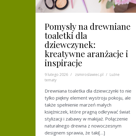
Pomysły na drewniane
toaletki dla
dziewczynek:
kreatywne aranżacje i
inspiracje
9 lutego 2026
zsmiroslawiec.pl
Luźne
tematy
Drewniana toaletka dla dziewczynki to nie
tylko piękny element wystroju pokoju, ale
także spełnienie marzeń małych
księżniczek, które pragną odkrywać świat
stylizacji i zabawy w makijaż. Połączenie
naturalnego drewna z nowoczesnym
designem sprawia, że taki[…]