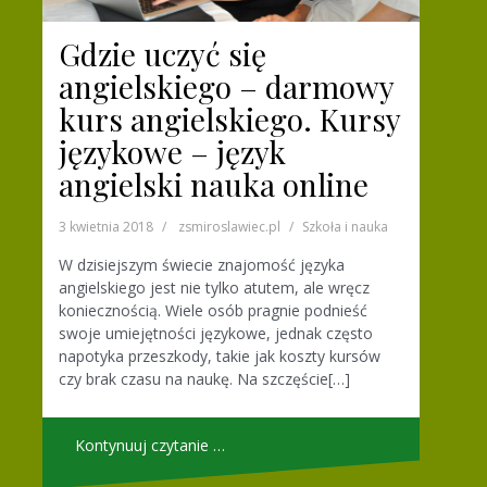
Gdzie uczyć się
angielskiego – darmowy
kurs angielskiego. Kursy
językowe – język
angielski nauka online
3 kwietnia 2018
zsmiroslawiec.pl
Szkoła i nauka
W dzisiejszym świecie znajomość języka
angielskiego jest nie tylko atutem, ale wręcz
koniecznością. Wiele osób pragnie podnieść
swoje umiejętności językowe, jednak często
napotyka przeszkody, takie jak koszty kursów
czy brak czasu na naukę. Na szczęście[…]
Kontynuuj czytanie …