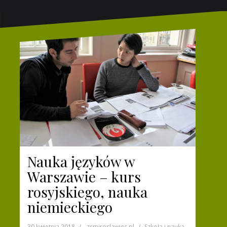
Nauka języków w
Warszawie – kurs
rosyjskiego, nauka
niemieckiego
30 kwietnia 2018
zsmiroslawiec.pl
Szkoła i nauka