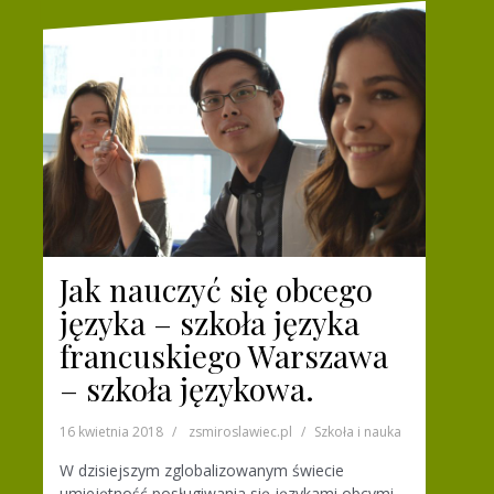
Jak nauczyć się obcego
języka – szkoła języka
francuskiego Warszawa
– szkoła językowa.
16 kwietnia 2018
zsmiroslawiec.pl
Szkoła i nauka
W dzisiejszym zglobalizowanym świecie
umiejętność posługiwania się językami obcymi