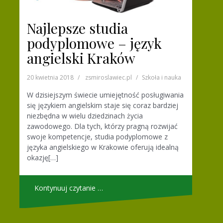
Najlepsze studia
podyplomowe – język
angielski Kraków
20 kwietnia 2018
zsmiroslawiec.pl
Szkoła i nauka
W dzisiejszym świecie umiejętność posługiwania
się językiem angielskim staje się coraz bardziej
niezbędna w wielu dziedzinach życia
zawodowego. Dla tych, którzy pragną rozwijać
swoje kompetencje, studia podyplomowe z
języka angielskiego w Krakowie oferują idealną
okazję[…]
Kontynuuj czytanie …