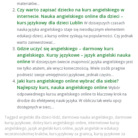
materiałów...
Czy warto zapisać dziecko na kurs angielskiego w
internecie. Nauka angielskiego online dla dzieci –
kurs językowy dla dzieci Lublin
W dzisiejszych czasach
nauka języka angielskiego staje się nieodłącznym elementem
edukacji dzieci, a kursy online zyskują na popularności. Czy jednak
warto zainwestować...
Gdzie uczyć się angielskiego – darmowy kurs
angielskiego. Kursy językowe – język angielski nauka
online
W dzisiejszym świecie znajomość języka angielskiego jest
nie tylko atutem, ale wręcz koniecznością. Wiele osób pragnie
podnieść swoje umiejętności językowe, jednak często...
Jaki kurs angielskiego online wybrać dla siebie?
Najlepszy kurs, nauka angielskiego online
Wybór
odpowiedniego kursu angielskiego online to kluczowy krok na
drodze do efektywnej nauki języka. W obliczu tak wielu opcji
dostępnych w sieci,...
Tagged
angielski dla dzieci łódź
,
darmowa nauka angielskiego
,
darmowe
kursy językowe
,
dobry kurs angielskiego online
,
internetowe kursy
angielskiego
,
język angielski kurs online
,
język angielski w edukacji
wczesnoszkolnej kraków
,
kurs językowy za granicą
,
kursy językowe za