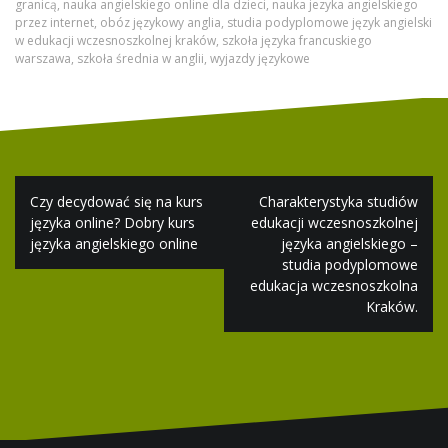
granicą
,
nauka angielskiego online dla dzieci
,
nauka jezyka angielskiego
przez internet
,
obóz językowy anglia
,
studia podyplomowe język angielski
w edukacji wczesnoszkolnej kraków
,
szkoła języka francuskiego
warszawa
,
szkoła średnia w anglii
,
wyjazdy językowe
Nawigacja
Czy decydować się na kurs
Charakterystyka studiów
wpisu
języka online? Dobry kurs
edukacji wczesnoszkolnej
języka angielskiego online
języka angielskiego –
studia podyplomowe
edukacja wczesnoszkolna
Kraków.