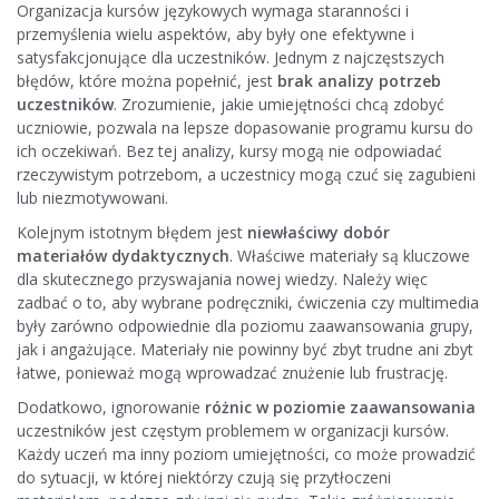
Organizacja kursów językowych wymaga staranności i
przemyślenia wielu aspektów, aby były one efektywne i
satysfakcjonujące dla uczestników. Jednym z najczęstszych
błędów, które można popełnić, jest
brak analizy potrzeb
uczestników
. Zrozumienie, jakie umiejętności chcą zdobyć
uczniowie, pozwala na lepsze dopasowanie programu kursu do
ich oczekiwań. Bez tej analizy, kursy mogą nie odpowiadać
rzeczywistym potrzebom, a uczestnicy mogą czuć się zagubieni
lub niezmotywowani.
Kolejnym istotnym błędem jest
niewłaściwy dobór
materiałów dydaktycznych
. Właściwe materiały są kluczowe
dla skutecznego przyswajania nowej wiedzy. Należy więc
zadbać o to, aby wybrane podręczniki, ćwiczenia czy multimedia
były zarówno odpowiednie dla poziomu zaawansowania grupy,
jak i angażujące. Materiały nie powinny być zbyt trudne ani zbyt
łatwe, ponieważ mogą wprowadzać znużenie lub frustrację.
Dodatkowo, ignorowanie
różnic w poziomie zaawansowania
uczestników jest częstym problemem w organizacji kursów.
Każdy uczeń ma inny poziom umiejętności, co może prowadzić
do sytuacji, w której niektórzy czują się przytłoczeni