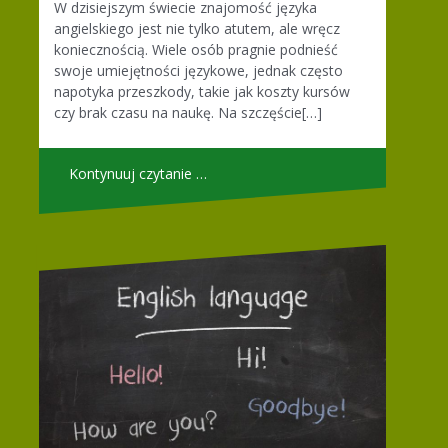
W dzisiejszym świecie znajomość języka
angielskiego jest nie tylko atutem, ale wręcz
koniecznością. Wiele osób pragnie podnieść
swoje umiejętności językowe, jednak często
napotyka przeszkody, takie jak koszty kursów
czy brak czasu na naukę. Na szczęście[…]
Kontynuuj czytanie …