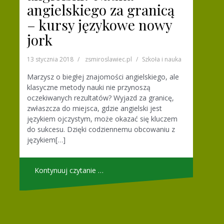
angielskiego za granicą
– kursy językowe nowy
jork
13 stycznia 2018
zsmiroslawiec.pl
Szkoła i nauka
Marzysz o biegłej znajomości angielskiego, ale
klasyczne metody nauki nie przynoszą
oczekiwanych rezultatów? Wyjazd za granicę,
zwłaszcza do miejsca, gdzie angielski jest
językiem ojczystym, może okazać się kluczem
do sukcesu. Dzięki codziennemu obcowaniu z
językiem[…]
Kontynuuj czytanie …