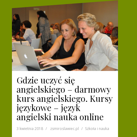
Gdzie uczyć się
angielskiego – darmowy
kurs angielskiego. Kursy
językowe – język
angielski nauka online
3 kwietnia 2018
zsmiroslawiec.pl
Szkoła i nauka