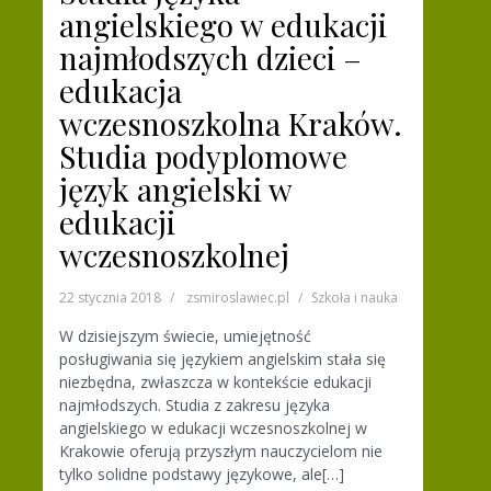
angielskiego w edukacji
najmłodszych dzieci –
edukacja
wczesnoszkolna Kraków.
Studia podyplomowe
język angielski w
edukacji
wczesnoszkolnej
22 stycznia 2018
zsmiroslawiec.pl
Szkoła i nauka
W dzisiejszym świecie, umiejętność
posługiwania się językiem angielskim stała się
niezbędna, zwłaszcza w kontekście edukacji
najmłodszych. Studia z zakresu języka
angielskiego w edukacji wczesnoszkolnej w
Krakowie oferują przyszłym nauczycielom nie
tylko solidne podstawy językowe, ale[…]