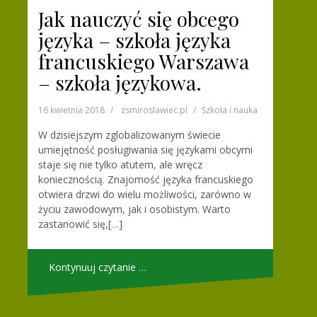
Jak nauczyć się obcego
języka – szkoła języka
francuskiego Warszawa
– szkoła językowa.
16 kwietnia 2018
zsmiroslawiec.pl
Szkoła i nauka
W dzisiejszym zglobalizowanym świecie
umiejętność posługiwania się językami obcymi
staje się nie tylko atutem, ale wręcz
koniecznością. Znajomość języka francuskiego
otwiera drzwi do wielu możliwości, zarówno w
życiu zawodowym, jak i osobistym. Warto
zastanowić się,[…]
Kontynuuj czytanie …