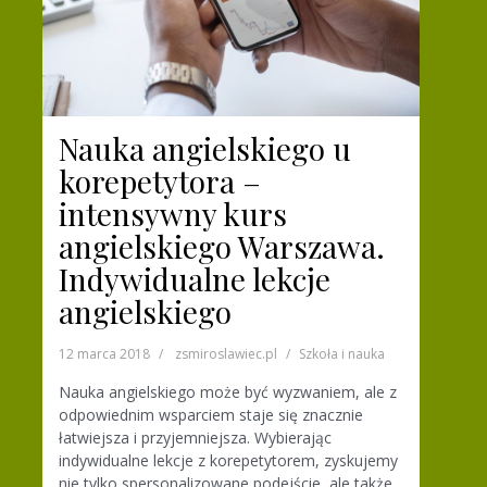
Nauka angielskiego u
korepetytora –
intensywny kurs
angielskiego Warszawa.
Indywidualne lekcje
angielskiego
12 marca 2018
zsmiroslawiec.pl
Szkoła i nauka
Nauka angielskiego może być wyzwaniem, ale z
odpowiednim wsparciem staje się znacznie
łatwiejsza i przyjemniejsza. Wybierając
indywidualne lekcje z korepetytorem, zyskujemy
nie tylko spersonalizowane podejście, ale także