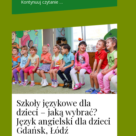
Kontynuuj czytanie …
Szkoły językowe dla
dzieci – jaką wybrać?
Język angielski dla dzieci
Gdańsk, Łódź