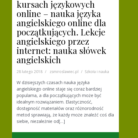
kursach językowych
online – nauka języka
angielskiego online dla
początkujących. Lekcje
angielskiego przez
internet: nauka słówek
angielskich
28 lutego 2018
zsmiroslawiec.pl
Szkoła i nauka
W dzisiejszych czasach nauka języka
angielskiego online staje się coraz bardziej
popularna, a dla początkujących może być
idealnym rozwiązaniem. Elastyczność,
dostępność materiałów oraz różnorodność
metod sprawiają, że każdy może znaleźć coś dla
siebie, niezależnie od[…]