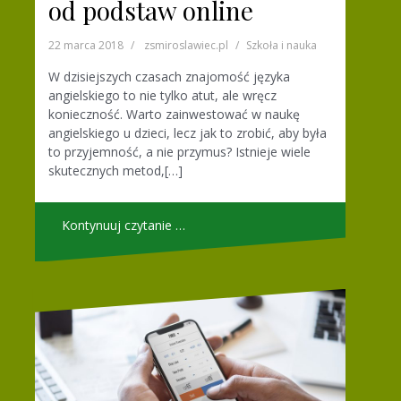
od podstaw online
22 marca 2018
zsmiroslawiec.pl
Szkoła i nauka
W dzisiejszych czasach znajomość języka
angielskiego to nie tylko atut, ale wręcz
konieczność. Warto zainwestować w naukę
angielskiego u dzieci, lecz jak to zrobić, aby była
to przyjemność, a nie przymus? Istnieje wiele
skutecznych metod,[…]
Kontynuuj czytanie …