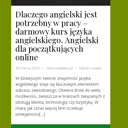
Dlaczego angielski jest
potrzebny w pracy –
darmowy kurs języka
angielskiego. Angielski
dla początkujących
online
30 marca 2018
zsmiroslawiec.pl
Szkoła i nauka
W dzisiejszym świecie znajomość języka
angielskiego staje się kluczowym elementem
sukcesu zawodowego. Otwiera drzwi do wielu
możliwości, zwłaszcza w branżach związanych z
obsługą klienta, technologią czy turystyką. W
miarę jak coraz więcej firm oczekuje
umiejętności[…]