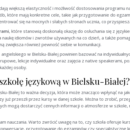
 dają większą elastyczność i możliwość dostosowania programu n
osób, które mają konkretne cele, takie jak przygotowanie do egzam
entrować się na mocnych i słabych stronach ucznia, co przyspiesz
rami
, które stanowią doskonałą okazję do osłuchania się z języ
wia naukę idiomów i zwrotów używanych na co dzień, a także po
ną zwiększa również pewność siebie w komunikacji.
ngielskiego w Bielsku-Białej powinien bazować na indywidualnyc
grupowe, lekcje indywidualne oraz zajęcia z native speakerami, po
każdej osoby.
szkołę językową w Bielsku-Białej?
sku-Białej to ważna decyzja, która może znacząco wpłynąć na jak
rzy już przeszli przez kursy w danej szkole. Można to zrobić, prze
nnych mogą dostarczyć cennych informacji o atmosferze w szkole,
am nauczania. Warto zwrócić uwagę na to, czy szkoła oferuje k
k konwersacje, przygotowanie do egzaminów czy specjalistyczne k