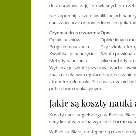
dostosowania zajęć do własnych potrzeb 
Nie zapomnij także o kwalifikacjach nauc
nauczaniu oraz odpowiednimi certyfikatam
Czynniki do rozważenia
Opis
Opinie uczniów
Opinie innych mog
Program nauczania
Czy szkoła ofer
Kwalifikacje nauczycieli
Szkoła powinna z
Metody nauczania
Jakie metody st
Wybierając szkołę językową, warto również
znacznie ułatwić regularne uczęszczanie
atmosferę do nauki. Przeanalizowanie t
potrzebom edukacyjnym.
Jakie są koszty nauki
Koszty nauki angielskiego w Bielsku-Biał
ceny kursów, można wymienić
formę nau
W Bielsku-Białej dostępne są różne formy