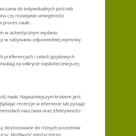
auczania do indywidualnych potrzeb
inu czy rozwijanie umiejętności
a proces nauki.
kiem w autentycznym wydaniu.
maga w nabywaniu odpowiedniej wymowy.
h preferencjach i celach językowych
zwalają na odkrycie najskuteczniejszej
ość nauki. Najważniejszym krokiem jest
glądając recenzje w internecie lub pytając
 metodach nauczania oraz efektywności
ursy dostosowane do różnych poziomów
ursy. Możliwość elastycznego