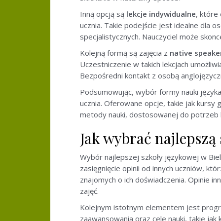
Inną opcją są
lekcje indywidualne
, które
ucznia. Takie podejście jest idealne dla 
specjalistycznych. Nauczyciel może skonc
Kolejną formą są zajęcia z
native speake
Uczestniczenie w takich lekcjach umożli
Bezpośredni kontakt z osobą anglojęzycz
Podsumowując, wybór formy nauki języka a
ucznia. Oferowane opcje, takie jak kursy 
metody nauki, dostosowanej do potrzeb 
Jak wybrać najlepszą 
Wybór najlepszej szkoły językowej w Biel
zasięgnięcie opinii od innych uczniów, któ
znajomych o ich doświadczenia. Opinie i
zajęć.
Kolejnym istotnym elementem jest progr
zaawansowania oraz cele nauki, takie ja