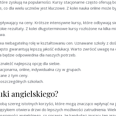
, które zyskują na popularności. Kursy stacjonarne często oferują 
, co dla wielu uczniów jest kluczowe. Z kolei nauka online może 
 wpływający na ceny. Krótsze intensywne kursy, które odbywają si
ybkie rezultaty. Z kolei długoterminowe kursy rozłożone na kilka
wa.
a niebagatelną rolę w kształtowaniu cen. Uznawane szkoły z do
ęsto gwarantują lepszą jakość edukacji. Warto zwrócić uwagę na o
ła będzie odpowiednia dla naszych potrzeb.
znaleźć najlepszą opcję dla siebie.
acjonarna, online, indywidualna czy w grupach.
ane z tym ceny.
poszczególnych szkołach.
auki angielskiego?
sobą szereg istotnych korzyści, które mogą znacząco wpłynąć na 
ęzykiem otwiera drzwi do lepszych możliwości zatrudnienia. Wie
omości angielskiego, co sprawia, że kandydaci znający ten język