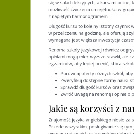
się w salach lekcyjnych, a kursami online
możliwość ćwiczenia umiejętności w grupie
z napiętym harmonogramem.
Długość kursu to kolejny istotny czynnik
w przeliczeniu na godzinę, ale oferują sz
wymagana jest większa inwestycja czaso
Renoma szkoły językowej również odgryw
opiniami mogą mieć wyższe stawki, ale cz
egzaminów, aby lepiej ocenić, która szko
Porównaj oferty różnych szkół, aby 
Zweryfikuj dostępne formy nauki: st
Sprawdź długość kursów oraz związ
Zwróć uwagę na renomę i opinie o 
Jakie są korzyści z n
Znajomość języka angielskiego niesie za 
Przede wszystkim, posługiwanie się tym j
wymaga od swoich pracowników dobrej znaj