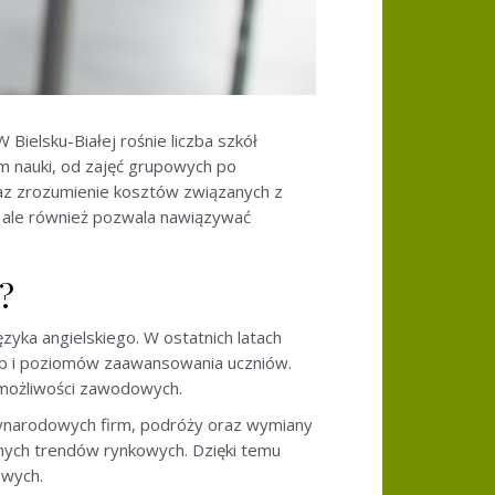
Bielsku-Białej rośnie liczba szkół
m nauki, od zajęć grupowych po
raz zrozumienie kosztów związanych z
, ale również pozwala nawiązywać
?
ęzyka angielskiego. W ostatnich latach
zeb i poziomów zaawansowania uczniów.
u możliwości zawodowych.
zynarodowych firm, podróży oraz wymiany
alnych trendów rynkowych. Dzięki temu
owych.