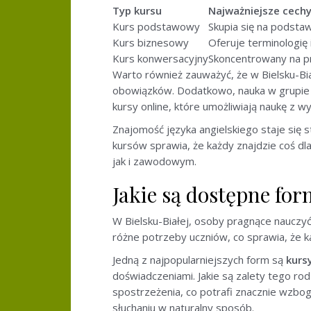
Typ kursu
Najważniejsze cech
Kurs podstawowy
Skupia się na podsta
Kurs biznesowy
Oferuje terminologię
Kurs konwersacyjny
Skoncentrowany na p
Warto również zauważyć, że w Bielsku-Bia
obowiązków. Dodatkowo, nauka w grupie 
kursy online, które umożliwiają naukę z
Znajomość języka angielskiego staje się 
kursów sprawia, że każdy znajdzie coś dl
jak i zawodowym.
Jakie są dostępne for
W Bielsku-Białej, osoby pragnące nauczyć 
różne potrzeby uczniów, co sprawia, że k
Jedną z najpopularniejszych form są
kurs
doświadczeniami. Jakie są zalety tego r
spostrzeżenia, co potrafi znacznie wzbo
słuchaniu w naturalny sposób.