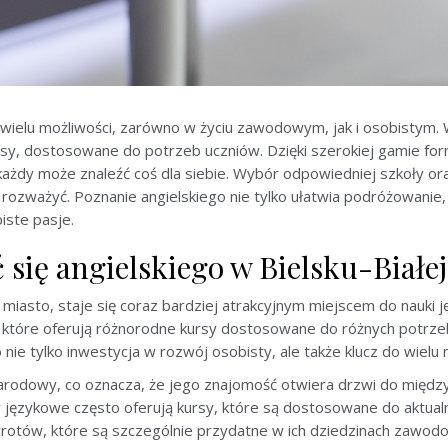
o wielu możliwości, zarówno w życiu zawodowym, jak i osobistym. W 
rsy, dostosowane do potrzeb uczniów. Dzięki szerokiej gamie for
 każdy może znaleźć coś dla siebie. Wybór odpowiedniej szkoły o
 rozważyć. Poznanie angielskiego nie tylko ułatwia podróżowanie
iste pasje.
się angielskiego w Bielsku-Białej
ę miasto, staje się coraz bardziej atrakcyjnym miejscem do nauki j
ch, które oferują różnorodne kursy dostosowane do różnych potr
 nie tylko inwestycja w rozwój osobisty, ale także klucz do wiel
narodowy, co oznacza, że jego znajomość otwiera drzwi do międ
koły językowe często oferują kursy, które są dostosowane do aktu
wrotów, które są szczególnie przydatne w ich dziedzinach zawod