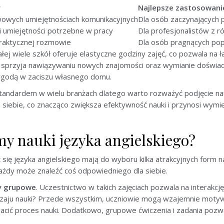
y
Najlepsze zastosowani
wowych umiejętnościach komunikacyjnych
Dla osób zaczynających 
 i umiejętności potrzebne w pracy
Dla profesjonalistów z r
raktycznej rozmowie
Dla osób pragnących pop
łej wiele szkół oferuje elastyczne godziny zajęć, co pozwala na
sprzyja nawiązywaniu nowych znajomości oraz wymianie doświadc
 wygodą w zaciszu własnego domu.
standardem w wielu branżach dlatego warto rozważyć podjęcie nau
a siebie, co znacząco zwiększa efektywność nauki i przynosi wym
my nauki języka angielskiego?
się języka angielskiego mają do wyboru kilka atrakcyjnych form n
ażdy może znaleźć coś odpowiedniego dla siebie.
y grupowe
. Uczestnictwo w takich zajęciach pozwala na interakcję
odzaju nauki? Przede wszystkim, uczniowie mogą wzajemnie motyw
gacić proces nauki. Dodatkowo, grupowe ćwiczenia i zadania pozw