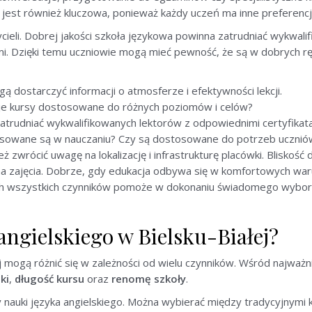
jest również kluczowa, ponieważ każdy uczeń ma inne preferencj
zycieli. Dobrej jakości szkoła językowa powinna zatrudniać wykwa
i. Dzięki temu uczniowie mogą mieć pewność, że są w dobrych rę
ą dostarczyć informacji o atmosferze i efektywności lekcji.
uje kursy dostosowane do różnych poziomów i celów?
atrudniać wykwalifikowanych lektorów z odpowiednimi certyfikat
osowane są w nauczaniu? Czy są dostosowane do potrzeb ucznió
 zwrócić uwagę na lokalizację i infrastrukturę placówki. Bliskość
 na zajęcia. Dobrze, gdy edukacja odbywa się w komfortowych war
ych wszystkich czynników pomoże w dokonaniu świadomego wybor
 angielskiego w Bielsku-Białej?
ej mogą różnić się w zależności od wielu czynników. Wśród najważ
ki
,
długość kursu
oraz
renomę szkoły
.
 nauki języka angielskiego. Można wybierać między tradycyjnymi