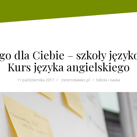
o dla Ciebie – szkoły język
Kurs języka angielskiego
11 października 2017
zsmiroslawiec.pl
Szkoła i nauka