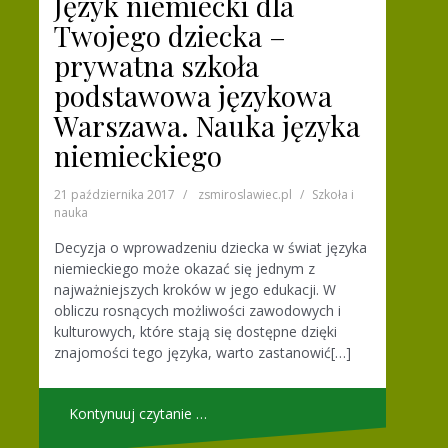
Język niemiecki dla
Twojego dziecka –
prywatna szkoła
podstawowa językowa
Warszawa. Nauka języka
niemieckiego
21 października 2017
zsmiroslawiec.pl
Szkoła i
nauka
Decyzja o wprowadzeniu dziecka w świat języka
niemieckiego może okazać się jednym z
najważniejszych kroków w jego edukacji. W
obliczu rosnących możliwości zawodowych i
kulturowych, które stają się dostępne dzięki
znajomości tego języka, warto zastanowić[…]
Kontynuuj czytanie …