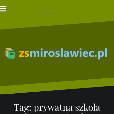
Przejdź
do
Szukaj:
treści
Tag:
prywatna szkoła