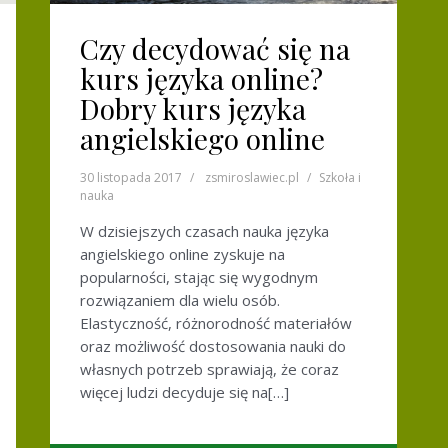
Czy decydować się na
kurs języka online?
Dobry kurs języka
angielskiego online
30 listopada 2017
zsmiroslawiec.pl
Szkoła i
nauka
W dzisiejszych czasach nauka języka
angielskiego online zyskuje na
popularności, stając się wygodnym
rozwiązaniem dla wielu osób.
Elastyczność, różnorodność materiałów
oraz możliwość dostosowania nauki do
własnych potrzeb sprawiają, że coraz
więcej ludzi decyduje się na[…]