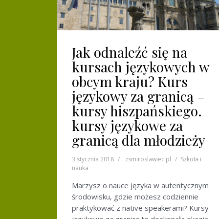
Jak odnaleźć się na
kursach językowych w
obcym kraju? Kurs
językowy za granicą –
kursy hiszpańskiego.
kursy językowe za
granicą dla młodzieży
3 stycznia 2018
zsmiroslawiec.pl
Szkoła i
nauka
Marzysz o nauce języka w autentycznym
środowisku, gdzie możesz codziennie
praktykować z native speakerami? Kursy