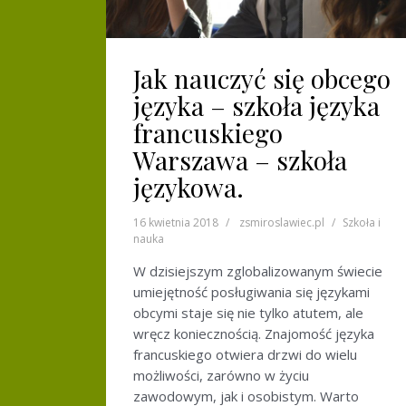
Jak nauczyć się obcego
języka – szkoła języka
francuskiego
Warszawa – szkoła
językowa.
16 kwietnia 2018
zsmiroslawiec.pl
Szkoła i
nauka
W dzisiejszym zglobalizowanym świecie
umiejętność posługiwania się językami
obcymi staje się nie tylko atutem, ale
wręcz koniecznością. Znajomość języka
francuskiego otwiera drzwi do wielu
możliwości, zarówno w życiu
zawodowym, jak i osobistym. Warto