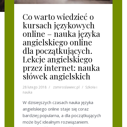
Co warto wiedzieć o
kursach językowych
online – nauka języka
angielskiego online
dla początkujących.
Lekcje angielskiego
przez internet: nauka
słówek angielskich
28 lutego 2018
zsmiroslawiec.pl
Szkoła i
nauka
W dzisiejszych czasach nauka języka
angielskiego online staje się coraz
bardziej popularna, a dla początkujących
może być idealnym rozwiązaniem.