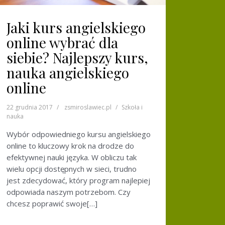
Jaki kurs angielskiego
online wybrać dla
siebie? Najlepszy kurs,
nauka angielskiego
online
22 grudnia 2017
zsmiroslawiec.pl
Szkoła i
nauka
Wybór odpowiedniego kursu angielskiego
online to kluczowy krok na drodze do
efektywnej nauki języka. W obliczu tak
wielu opcji dostępnych w sieci, trudno
jest zdecydować, który program najlepiej
odpowiada naszym potrzebom. Czy
chcesz poprawić swoje[…]