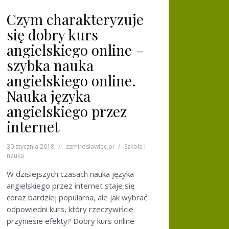
Czym charakteryzuje
się dobry kurs
angielskiego online –
szybka nauka
angielskiego online.
Nauka języka
angielskiego przez
internet
30 stycznia 2018
zsmiroslawiec.pl
Szkoła i
nauka
W dzisiejszych czasach nauka języka
angielskiego przez internet staje się
coraz bardziej popularna, ale jak wybrać
odpowiedni kurs, który rzeczywiście
przyniesie efekty? Dobry kurs online