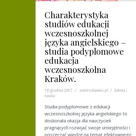
Charakterystyka
studiów edukacji
wczesnoszkolnej
języka angielskiego –
studia podyplomowe
edukacja
wczesnoszkolna
Kraków.
16 grudnia 2017
zsmiroslawiec.pl
Szkoła i
nauka
Studia podyplomowe z edukacji
wczesnoszkolnej języka angielskiego to
doskonała okazja dla nauczycieli
pragnących rozwijać swoje umiejętności i
poszerzać wiedzę na temat efektywnego