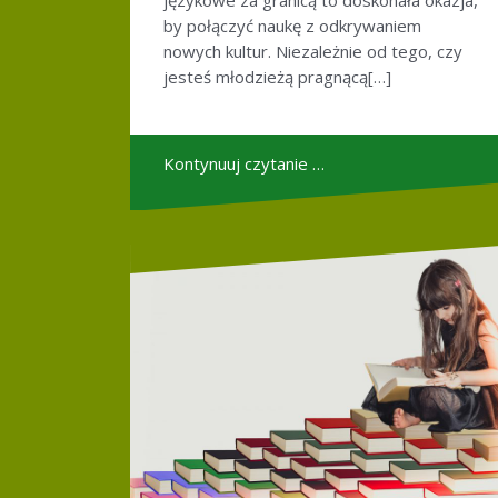
językowe za granicą to doskonała okazja,
by połączyć naukę z odkrywaniem
nowych kultur. Niezależnie od tego, czy
jesteś młodzieżą pragnącą[…]
Kontynuuj czytanie …