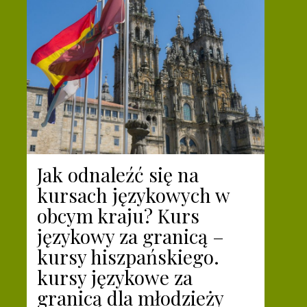
Jak odnaleźć się na
kursach językowych w
obcym kraju? Kurs
językowy za granicą –
kursy hiszpańskiego.
kursy językowe za
granicą dla młodzieży