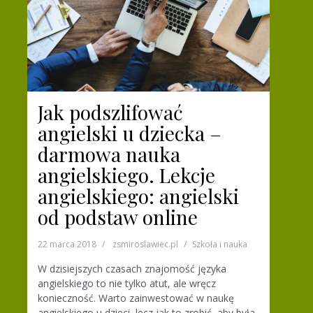
Jak podszlifować
angielski u dziecka –
darmowa nauka
angielskiego. Lekcje
angielskiego: angielski
od podstaw online
22 marca 2018
zsmiroslawiec.pl
Szkoła i nauka
W dzisiejszych czasach znajomość języka
angielskiego to nie tylko atut, ale wręcz
konieczność. Warto zainwestować w naukę
angielskiego u dzieci, lecz jak to zrobić, aby była