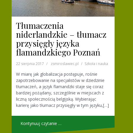
Tłumaczenia
niderlandzkie – tłumacz
przysięgły języka
flamandzkiego Poznań
22 sierpnia 2017
zsmiroslawiec.pl
Szkoła i nauka
W miarę jak globalizacja postępuje, rośnie
zapotrzebowanie na specjalistów w dziedzinie
tłumaczeń, a język flamandzki staje się coraz
bardziej pożądany, szczególnie w miejscach z
liczną społecznością belgijską. Wybierając
karierę jako tłumacz przysięgły w tym języku,[…]
Kontynuuj czytanie …