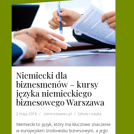
Niemiecki dla
biznesmenów – kursy
języka niemieckiego
biznesowego Warszawa
2 maja 2018
zsmiroslawiec.pl
Szkoła i nauka
Niemiecki to język, który ma kluczowe znaczenie
w europejskim środowisku biznesowym, a jego