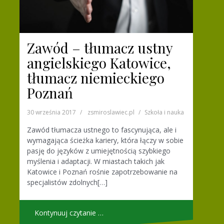
Zawód – tłumacz ustny
angielskiego Katowice,
tłumacz niemieckiego
Poznań
30 września 2017
zsmiroslawiec.pl
Szkoła i nauka
Zawód tłumacza ustnego to fascynująca, ale i
wymagająca ścieżka kariery, która łączy w sobie
pasję do języków z umiejętnością szybkiego
myślenia i adaptacji. W miastach takich jak
Katowice i Poznań rośnie zapotrzebowanie na
specjalistów zdolnych[…]
Kontynuuj czytanie …