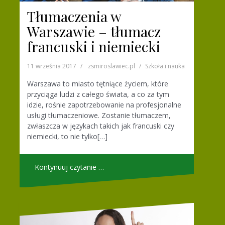
Tłumaczenia w
Warszawie – tłumacz
francuski i niemiecki
11 września 2017
zsmiroslawiec.pl
Szkoła i nauka
Warszawa to miasto tętniące życiem, które
przyciąga ludzi z całego świata, a co za tym
idzie, rośnie zapotrzebowanie na profesjonalne
usługi tłumaczeniowe. Zostanie tłumaczem,
zwłaszcza w językach takich jak francuski czy
niemiecki, to nie tylko[…]
Kontynuuj czytanie …