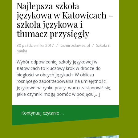
Najlepsza szkoła
językowa w Katowicach –
szkoła językowa i
tłumacz przysięgły
30 października 2017
zsmiroslawiec.pl
Szkoła i
nauka
Wybór odpowiedniej szkoły językowej w
Katowicach to kluczowy krok w drodze do
biegłości w obcych językach. W obliczu
rosnącego zapotrzebowania na umiejętności
językowe na rynku pracy, warto zastanowić się,
jakie czynniki mogą pomóc w podjęciu[…]
Kontynuuj czytanie …