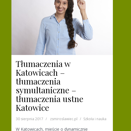
Tłumaczenia w
Katowicach –
tłumaczenia
symultaniczne –
tłumaczenia ustne
Katowice
30 sierpnia 2017
zsmiroslawiec.pl
Szkoła i nauka
W Katowicach, mieście o dynamicznie