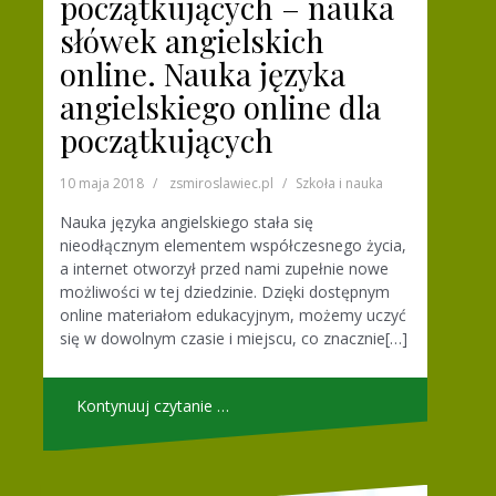
początkujących – nauka
słówek angielskich
online. Nauka języka
angielskiego online dla
początkujących
10 maja 2018
zsmiroslawiec.pl
Szkoła i nauka
Nauka języka angielskiego stała się
nieodłącznym elementem współczesnego życia,
a internet otworzył przed nami zupełnie nowe
możliwości w tej dziedzinie. Dzięki dostępnym
online materiałom edukacyjnym, możemy uczyć
się w dowolnym czasie i miejscu, co znacznie[…]
Kontynuuj czytanie …