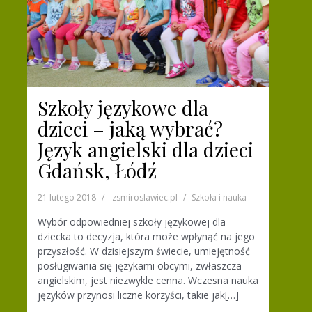
Szkoły językowe dla
dzieci – jaką wybrać?
Język angielski dla dzieci
Gdańsk, Łódź
21 lutego 2018
zsmiroslawiec.pl
Szkoła i nauka
Wybór odpowiedniej szkoły językowej dla
dziecka to decyzja, która może wpłynąć na jego
przyszłość. W dzisiejszym świecie, umiejętność
posługiwania się językami obcymi, zwłaszcza
angielskim, jest niezwykle cenna. Wczesna nauka
języków przynosi liczne korzyści, takie jak[…]