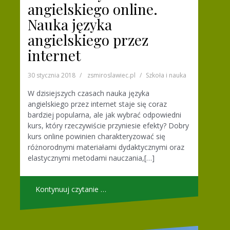
angielskiego online.
Nauka języka
angielskiego przez
internet
30 stycznia 2018
zsmiroslawiec.pl
Szkoła i nauka
W dzisiejszych czasach nauka języka
angielskiego przez internet staje się coraz
bardziej popularna, ale jak wybrać odpowiedni
kurs, który rzeczywiście przyniesie efekty? Dobry
kurs online powinien charakteryzować się
różnorodnymi materiałami dydaktycznymi oraz
elastycznymi metodami nauczania,[…]
Kontynuuj czytanie …