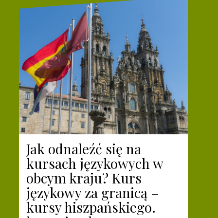
Jak odnaleźć się na
kursach językowych w
obcym kraju? Kurs
językowy za granicą –
kursy hiszpańskiego.