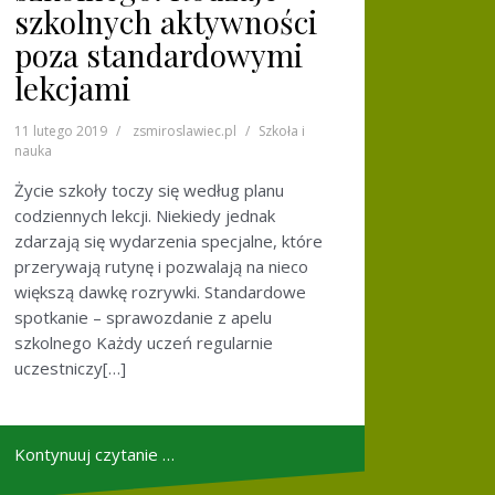
szkolnych aktywności
poza standardowymi
lekcjami
11 lutego 2019
zsmiroslawiec.pl
Szkoła i
nauka
Życie szkoły toczy się według planu
codziennych lekcji. Niekiedy jednak
zdarzają się wydarzenia specjalne, które
przerywają rutynę i pozwalają na nieco
większą dawkę rozrywki. Standardowe
spotkanie – sprawozdanie z apelu
szkolnego Każdy uczeń regularnie
uczestniczy[…]
Kontynuuj czytanie …