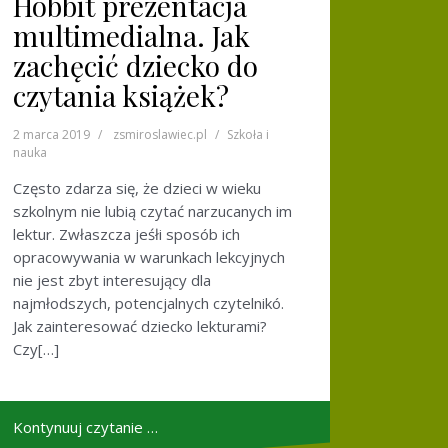
Hobbit prezentacja
multimedialna. Jak
zachęcić dziecko do
czytania książek?
2 marca 2019
zsmiroslawiec.pl
Szkoła i
nauka
Często zdarza się, że dzieci w wieku
szkolnym nie lubią czytać narzucanych im
lektur. Zwłaszcza jeśłi sposób ich
opracowywania w warunkach lekcyjnych
nie jest zbyt interesujący dla
najmłodszych, potencjalnych czytelnikó.
Jak zainteresować dziecko lekturami?
Czy[…]
Kontynuuj czytanie …