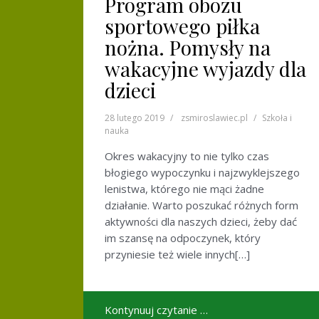
Program obozu
sportowego piłka
nożna. Pomysły na
wakacyjne wyjazdy dla
dzieci
28 lutego 2019
zsmiroslawiec.pl
Szkoła i
nauka
Okres wakacyjny to nie tylko czas
błogiego wypoczynku i najzwyklejszego
lenistwa, którego nie mąci żadne
działanie. Warto poszukać różnych form
aktywności dla naszych dzieci, żeby dać
im szansę na odpoczynek, który
przyniesie też wiele innych[…]
Kontynuuj czytanie …