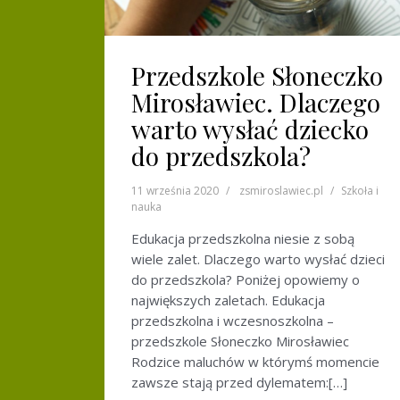
Przedszkole Słoneczko
Mirosławiec. Dlaczego
warto wysłać dziecko
do przedszkola?
11 września 2020
zsmiroslawiec.pl
Szkoła i
nauka
Edukacja przedszkolna niesie z sobą
wiele zalet. Dlaczego warto wysłać dzieci
do przedszkola? Poniżej opowiemy o
największych zaletach. Edukacja
przedszkolna i wczesnoszkolna –
przedszkole Słoneczko Mirosławiec
Rodzice maluchów w którymś momencie
zawsze stają przed dylematem:[…]