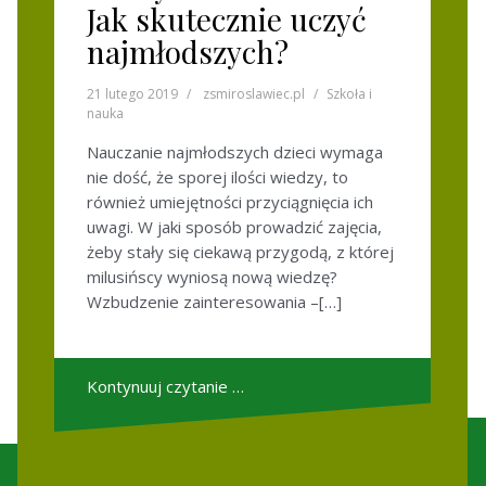
Jak skutecznie uczyć
najmłodszych?
21 lutego 2019
zsmiroslawiec.pl
Szkoła i
nauka
Nauczanie najmłodszych dzieci wymaga
nie dość, że sporej ilości wiedzy, to
również umiejętności przyciągnięcia ich
uwagi. W jaki sposób prowadzić zajęcia,
żeby stały się ciekawą przygodą, z której
milusińscy wyniosą nową wiedzę?
Wzbudzenie zainteresowania –[…]
Kontynuuj czytanie …