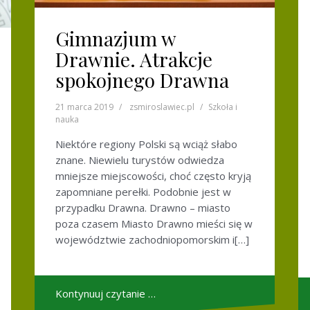
Gimnazjum w
Drawnie. Atrakcje
spokojnego Drawna
21 marca 2019
zsmiroslawiec.pl
Szkoła i
nauka
Niektóre regiony Polski są wciąż słabo
znane. Niewielu turystów odwiedza
mniejsze miejscowości, choć często kryją
zapomniane perełki. Podobnie jest w
przypadku Drawna. Drawno – miasto
poza czasem Miasto Drawno mieści się w
województwie zachodniopomorskim i[…]
Kontynuuj czytanie …