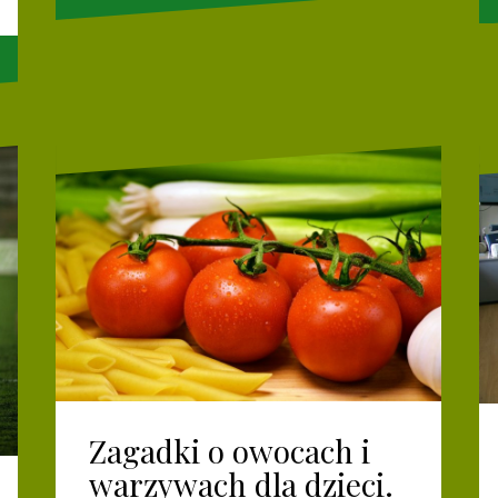
Zagadki o owocach i
warzywach dla dzieci.